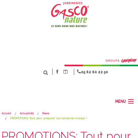
│
│
05 62 60 22 50
MENU
Accueil
Actualités
News
PROMOTIONS: Tout pour préparer vos conserves maison !
ACCUEIL
NOS MÉTIERS
PROMOTIONS: Tout pour
SERVICES