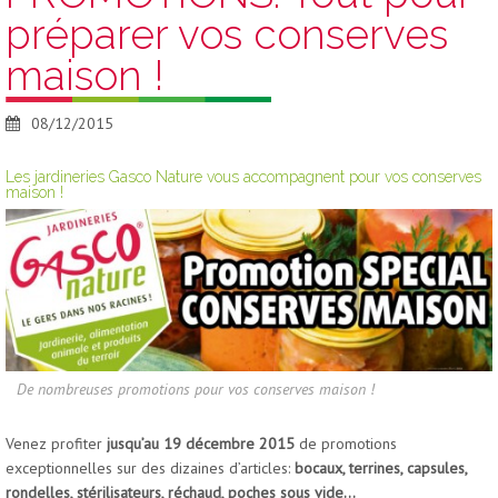
préparer vos conserves
NOS MAGASINS
ACTUALITÉS
maison !
CONTACT JARDINERIES GASCO NATURE
08/12/2015
Les jardineries Gasco Nature vous accompagnent pour vos conserves
maison !
De nombreuses promotions pour vos conserves maison !
Venez profiter
jusqu’au 19 décembre 2015
de promotions
exceptionnelles sur des dizaines d’articles:
bocaux, terrines, capsules,
rondelles, stérilisateurs, réchaud, poches sous vide…