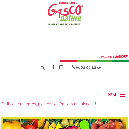
│
│
05 62 60 22 50
MENU
Fruits au printemps, plantez vos fruitiers maintenant !
ACCUEIL
NOS MÉTIERS
SERVICES