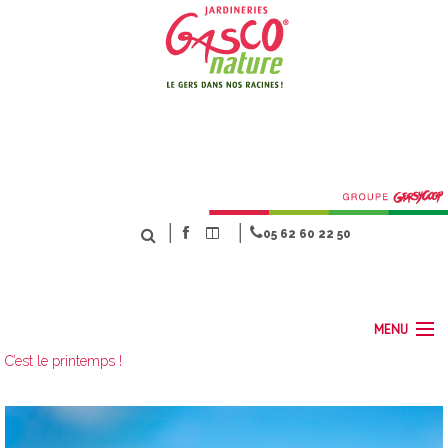
│
│
05 62 60 22 50
MENU
C’est le printemps !
ACCUEIL
NOS MÉTIERS
SERVICES