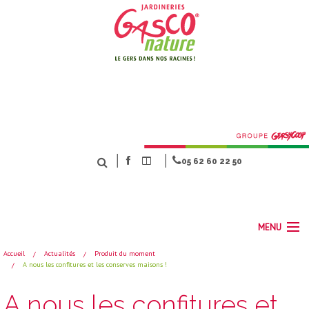
│
│
05 62 60 22 50
MENU
Accueil
Actualités
Produit du moment
A nous les confitures et les conserves maisons !
ACCUEIL
NOS MÉTIERS
A nous les confitures et
SERVICES