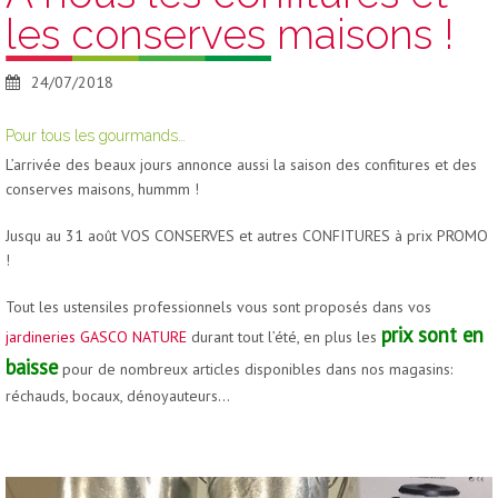
les conserves maisons !
NOS MAGASINS
ACTUALITÉS
CONTACT JARDINERIES GASCO NATURE
24/07/2018
Pour tous les gourmands…
L’arrivée des beaux jours annonce aussi la saison des confitures et des
conserves maisons, hummm !
Jusqu au 31 août VOS CONSERVES et autres CONFITURES à prix PROMO
!
Tout les ustensiles professionnels vous sont proposés dans vos
prix sont en
jardineries GASCO NATURE
durant tout l’été
, en plus les
baisse
pour de nombreux articles disponibles dans nos magasins:
réchauds, bocaux, dénoyauteurs…