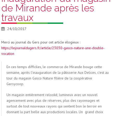
de Mirande après les
NOS MAGASINS
ACTUALITÉS
travaux
CONTACT JARDINERIES GASCO NATURE
24/10/2017
Merci au journal du Gers pour cet article élogieux :
https://lejournaldugers.fr/article/23030-gasco-nature-une-double-
vocation
En ces temps difficiles, le commerce de Mirande bouge cette
semaine, après l’inauguration de la pâtisserie Aux Delices, c’est au
tour du magasin Gasco Nature filière de la coopérative
Gersycoop.
Un magasin entièrement relooké, lumineux avec un nouvel
agencement avec plus de réserves, plus des rayonnages et
surtout de tout nouveaux rayons qui sentent bon le terroir en
donnant la part belle aux productions locales. Un grand choix