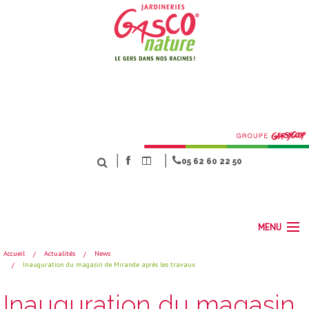
│
│
05 62 60 22 50
MENU
Accueil
Actualités
News
Inauguration du magasin de Mirande après les travaux
ACCUEIL
NOS MÉTIERS
Inauguration du magasin
SERVICES