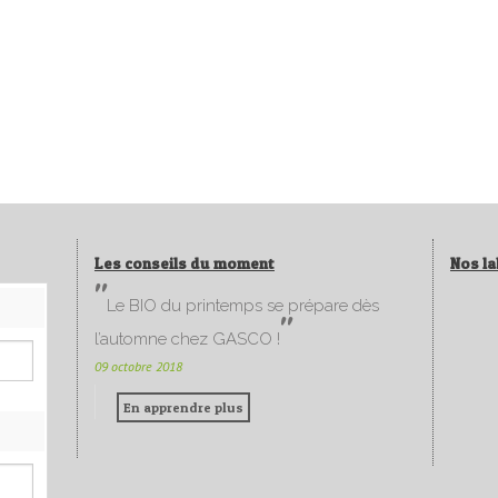
Les conseils du moment
Nos la
Le BIO du printemps se prépare dès
l’automne chez GASCO !
09 octobre 2018
En apprendre plus