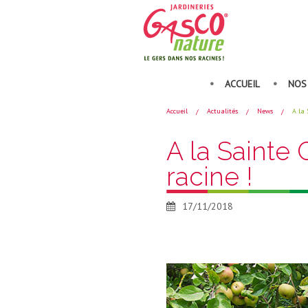
•
•
ACCUEIL
NOS
Accueil
Actualités
News
A la 
A la Sainte 
racine !
17/11/2018